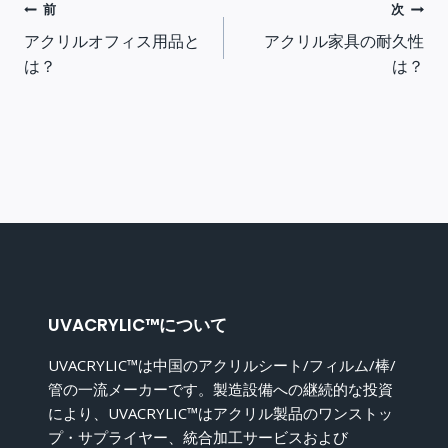
投
前
次
アクリルオフィス用品と
アクリル家具の耐久性
稿
は？
は？
ナ
ビ
ゲ
ー
シ
UVACRYLIC™について
UVACRYLIC™は中国のアクリルシート/フィルム/棒/
ョ
管の一流メーカーです。製造設備への継続的な投資
により、UVACRYLIC™はアクリル製品のワンストッ
ン
プ・サプライヤー、統合加工サービスおよび