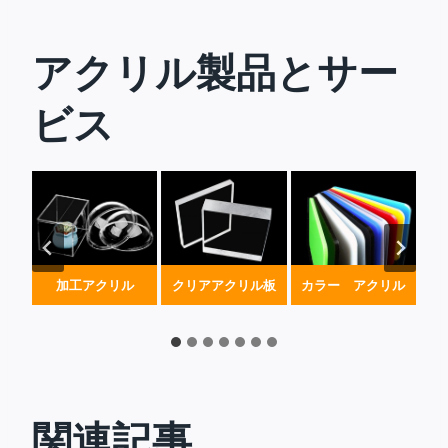
アクリル製品とサー
ビス
ート
加工アクリル
クリアアクリル板
カラー アクリル
関連記事