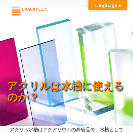
内
Language »
容
を
ス
キ
ッ
プ
アクリルは水槽に使える
のか？
アクリル水槽はアクアリウムの高級品で、水槽として