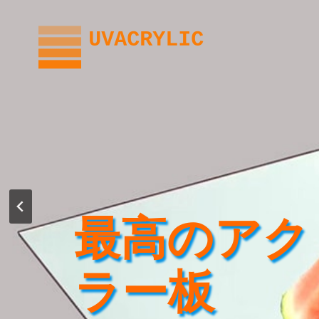
内
容
を
ス
キ
ッ
プ
最高のアク
ラー板