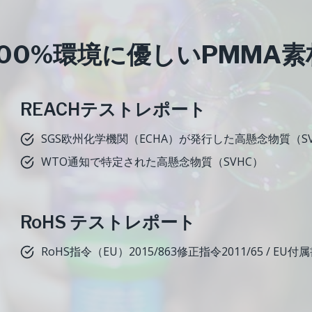
100%環境に優しいPMMA素
REACHテストレポート
SGS欧州化学機関（ECHA）が発行した高懸念物質（
WTO通知で特定された高懸念物質（SVHC）
RoHS テストレポート
RoHS指令（EU）2015/863修正指令2011/65 / E