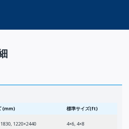
細
 (mm)
標準サイズ(ft)
1830, 1220×2440
4×6, 4×8