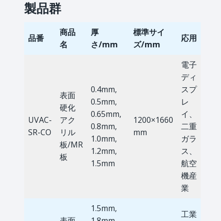
製品群
商品
厚
標準サイ
品番
応用
名
さ/mm
ズ/mm
電子
ディ
0.4mm,
スプ
表面
0.5mm,
レ
硬化
0.65mm,
イ、
UVAC-
アク
1200×1660
0.8mm,
二重
SR-CO
リル
mm
1.0mm,
ガラ
板/MR
1.2mm,
ス、
板
1.5mm
航空
機産
業
1.5mm,
工業
表面
1.8mm,