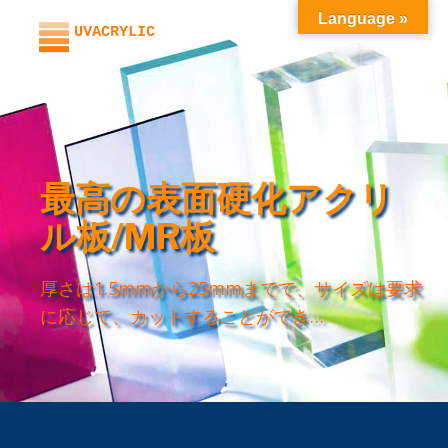
内
Language »
容
を
ス
キ
ッ
プ
最高の表面硬化アクリ
ル板/MR板
厚さは1.5mmから25mmまでで、サイズは要求
に応じて、カットすることができ…