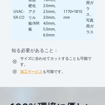
用ガ
硬化
2.0mm,
ラ
UVAC-
アク
2.5mm,
1170×1810
ス、
SR-CO
リル
3.0mm,
mm
写真
板/MR
4.0mm,
用ガ
板
5.0mm,
ラス
6.0mm
知る必要があること：
サイズに合わせてカットすることも可能で
す。
加工サービス
も可能です。