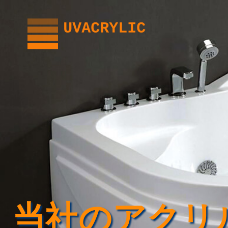
内
容
を
ス
キ
ッ
プ
当社のアクリ