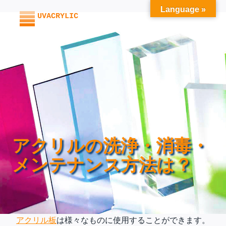
内
Language »
容
を
ス
キ
ッ
プ
アクリルの洗浄・消毒・
メンテナンス方法は？
アクリル板
は様々なものに使用することができます。