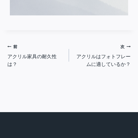
投
前
次
アクリル家具の耐久性
アクリルはフォトフレー
稿
は？
ムに適しているか？
ナ
ビ
ゲ
ー