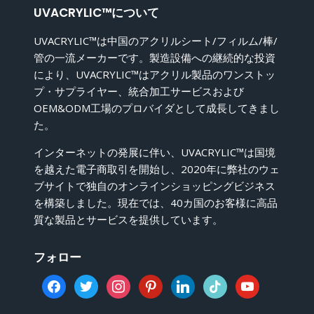
シ
UVACRYLIC™について
UVACRYLIC™は中国のアクリルシート/フィルム/棒/
ョ
管の一流メーカーです。製造設備への継続的な投資
により、UVACRYLIC™はアクリル製品のワンストッ
ン
プ・サプライヤー、統合加工サービスおよび
OEM&ODM工場のプロバイダとして成長してきまし
た。
インターネットの発展に伴い、UVACRYLIC™は国境
を越えた電子商取引を開始し、2020年に弊社のウェ
ブサイトで独自のオンラインショッピングビジネス
を構築しました。現在では、40カ国のお客様に高品
質な製品とサービスを提供しています。
フォロー
facebook
twitter
instagram
pinterest
linkedin
tiktok
youtube