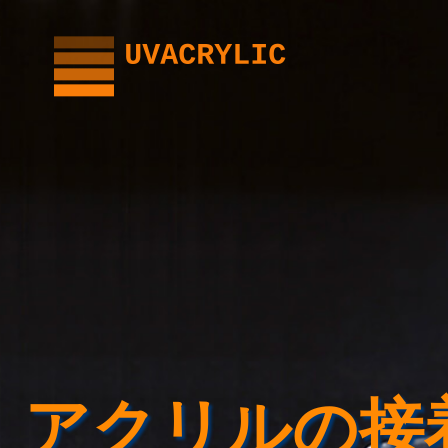
内
容
を
ス
キ
ッ
プ
アクリルの接